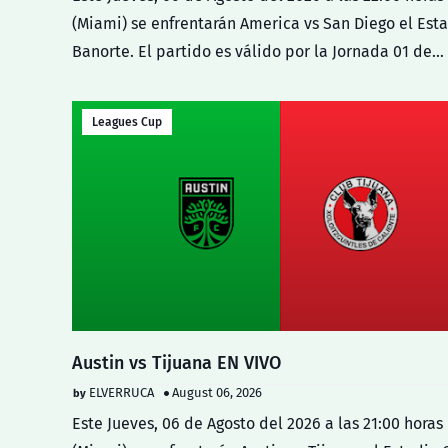
(Miami) se enfrentarán America vs San Diego el Est
Banorte. El partido es válido por la Jornada 01 de…
Leagues Cup
Austin vs Tijuana EN VIVO
ELVERRUCA
August 06, 2026
Este Jueves, 06 de Agosto del 2026 a las 21:00 horas