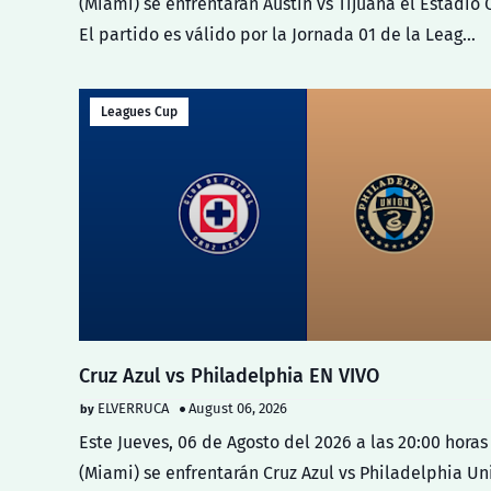
(Miami) se enfrentarán Austin vs Tijuana el Estadio 
El partido es válido por la Jornada 01 de la Leag…
Leagues Cup
Cruz Azul vs Philadelphia EN VIVO
ELVERRUCA
August 06, 2026
Este Jueves, 06 de Agosto del 2026 a las 20:00 horas
(Miami) se enfrentarán Cruz Azul vs Philadelphia Un