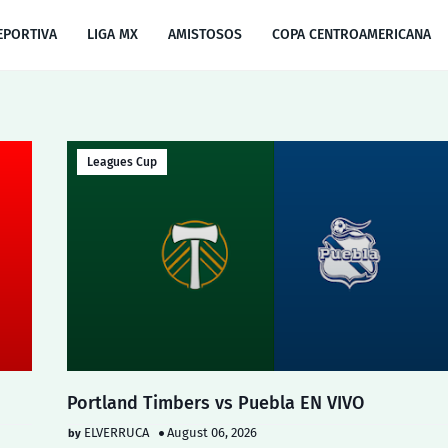
EPORTIVA
LIGA MX
AMISTOSOS
COPA CENTROAMERICANA
Leagues Cup
Portland Timbers vs Puebla EN VIVO
ELVERRUCA
August 06, 2026