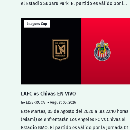
el Estadio Subaru Park. El partido es válido por l…
Leagues Cup
LAFC vs Chivas EN VIVO
ELVERRUCA
August 05, 2026
Este Martes, 05 de Agosto del 2026 a las 22:10 horas
(Miami) se enfrentarán Los Angeles FC vs Chivas el
Estadio BMO. El partido es válido por la Jornada 0