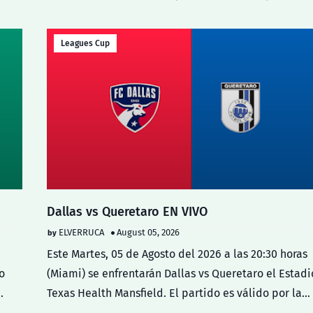
Leagues Cup
Dallas vs Queretaro EN VIVO
ELVERRUCA
August 05, 2026
Este Martes, 05 de Agosto del 2026 a las 20:30 horas
o
(Miami) se enfrentarán Dallas vs Queretaro el Estadi
…
Texas Health Mansfield. El partido es válido por la…