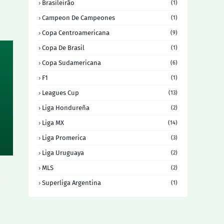
Brasileirão
(1)
Campeon De Campeones
(1)
Copa Centroamericana
(9)
Copa De Brasil
(1)
Copa Sudamericana
(6)
F1
(1)
Leagues Cup
(13)
Liga Hondureña
(2)
Liga MX
(14)
Liga Promerica
(3)
Liga Uruguaya
(2)
MLS
(2)
Superliga Argentina
(1)