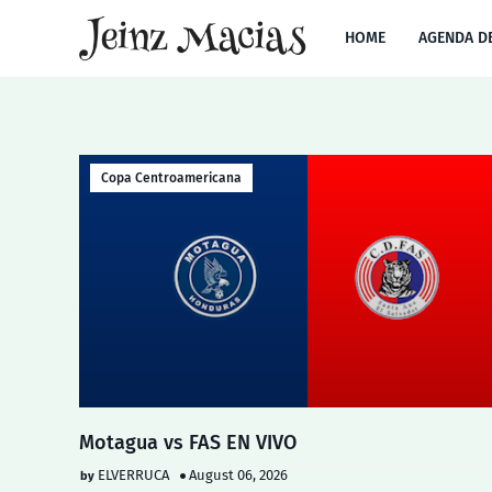
HOME
AGENDA D
Copa Centroamericana
Motagua vs FAS EN VIVO
ELVERRUCA
August 06, 2026