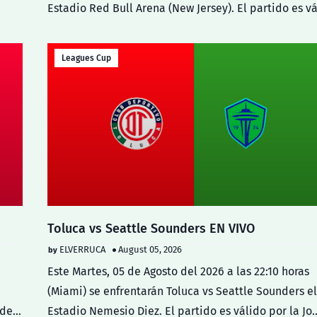
Estadio Red Bull Arena (New Jersey). El partido es v
Leagues Cup
Toluca vs Seattle Sounders EN VIVO
ELVERRUCA
August 05, 2026
Este Martes, 05 de Agosto del 2026 a las 22:10 horas
(Miami) se enfrentarán Toluca vs Seattle Sounders el
1 de…
Estadio Nemesio Diez. El partido es válido por la Jo