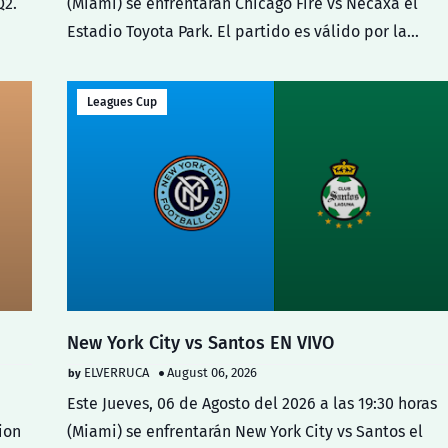
Q2.
(Miami) se enfrentarán Chicago Fire vs Necaxa el
Estadio Toyota Park. El partido es válido por la
Jornada…
Leagues Cup
New York City vs Santos EN VIVO
ELVERRUCA
August 06, 2026
Este Jueves, 06 de Agosto del 2026 a las 19:30 horas
ion
(Miami) se enfrentarán New York City vs Santos el