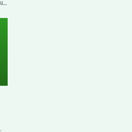
áli…
…