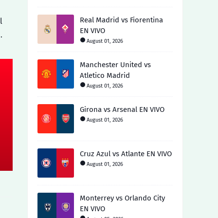
Real Madrid vs Fiorentina
l
EN VIVO
…
August 01, 2026
Manchester United vs
Atletico Madrid
August 01, 2026
Girona vs Arsenal EN VIVO
August 01, 2026
Cruz Azul vs Atlante EN VIVO
August 01, 2026
Monterrey vs Orlando City
EN VIVO