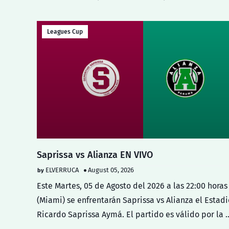
Leagues Cup
Saprissa vs Alianza EN VIVO
ELVERRUCA
August 05, 2026
Este Martes, 05 de Agosto del 2026 a las 22:00 horas
(Miami) se enfrentarán Saprissa vs Alianza el Estadi
Ricardo Saprissa Aymá. El partido es válido por la 